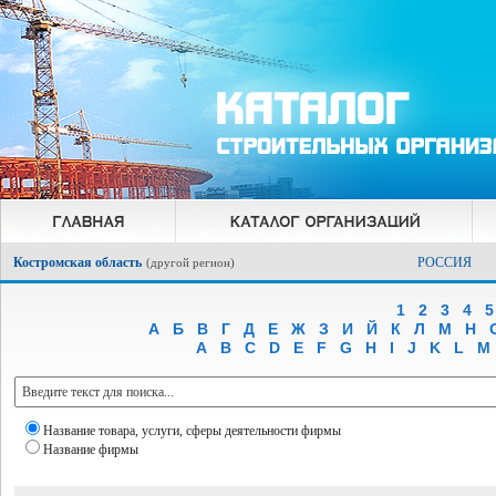
Костромская область
РОССИЯ
(
другой регион
)
1
2
3
4
5
А
Б
В
Г
Д
Е
Ж
З
И
Й
К
Л
М
Н
A
B
C
D
E
F
G
H
I
J
K
L
M
Название товара, услуги, сферы деятельности фирмы
Название фирмы